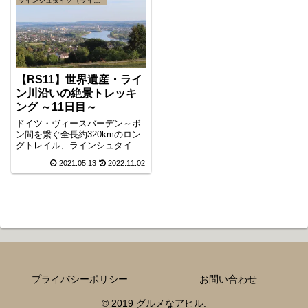
ラインシュタイク（ライン川高所道）
【RS11】世界遺産・ライ
ン川沿いの絶景トレッキ
ング ～11日目～
ドイツ・ヴィースバーデン～ボ
ン間を繋ぐ全長約320kmのロン
グトレイル、ラインシュタイク
。トレイル11日目は、ザイン最
2021.05.13
2022.11.02
寄りの鉄道駅エンゲルスからノ
イヴィード盆地内陸部を巡って
ライン川沿いの町ロイテスドル
フまでの約39kmです。この区間
は鉄道への接続が悪く長距離コ
ースとなりました。
プライバシーポリシー
お問い合わせ
© 2019 グルメなアヒル.