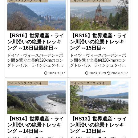
ラインシュタイク（ライン川高所道）
ラインシュタイク（ライン川高所道）
【RS16】世界遺産・ライ
【RS15】世界遺産・ライ
ン川沿いの絶景トレッキ
ン川沿いの絶景トレッキ
ング ～16日目最終日～
ング ～15日目～
ドイツ・ヴィースバーデン～ボ
ドイツ・ヴィースバーデン～ボ
ン間を繋ぐ全長約320kmのロン
ン間を繋ぐ全長約320kmのロン
グトレイル、ラインシュタイク
グトレイル、ラインシュタイク
。最終日となるトレイル16日目
。トレイル15日目は、バートホ
2023.09.17
2023.08.29
2023.09.17
は、ケーニッヒスヴィンターか
ンネフからケーニッヒスヴィン
らボンまでの約22kmコースタイ
ターまでの約14kmでコースタイ
ラインシュタイク（ライン川高所道）
ラインシュタイク（ライン川高所道）
ム7時間です。ラインシュタイク
ムは4時間。ニーベルンゲンの歌
完結編。
に登場するジークフリート所縁
の場所も訪れます。
【RS14】世界遺産・ライ
【RS13】世界遺産・ライ
ン川沿いの絶景トレッキ
ン川沿いの絶景トレッキ
ング ～14日目～
ング ～13日目～