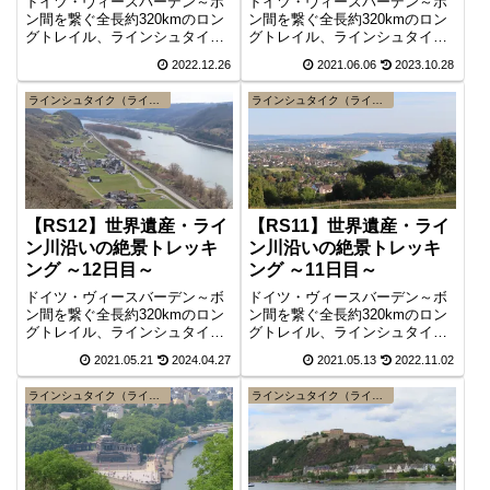
ドイツ・ヴィースバーデン～ボ
ドイツ・ヴィースバーデン～ボ
ン間を繋ぐ全長約320kmのロン
ン間を繋ぐ全長約320kmのロン
グトレイル、ラインシュタイク
グトレイル、ラインシュタイク
。トレイル14日目は、リンツか
。トレイル13日目は、古代ロー
2022.12.26
2021.06.06
2023.10.28
らバートホンネフまでの約
マ帝国の国境防衛線（リムス）
17,9km、コースタイム6時間で
の始点・ラインブロールの町か
ラインシュタイク（ライン川高所道）
ラインシュタイク（ライン川高所道）
す。ここからはラインシュタイ
ら、カラフルな古い建物が残る
クの最終ステージ（全7ステー
リンツの町までの約21km、コー
ジ）、ジーベン山地（ジーベン
スタイム6時間です。
ゲベルゲ）に入ります。
【RS12】世界遺産・ライ
【RS11】世界遺産・ライ
ン川沿いの絶景トレッキ
ン川沿いの絶景トレッキ
ング ～12日目～
ング ～11日目～
ドイツ・ヴィースバーデン～ボ
ドイツ・ヴィースバーデン～ボ
ン間を繋ぐ全長約320kmのロン
ン間を繋ぐ全長約320kmのロン
グトレイル、ラインシュタイク
グトレイル、ラインシュタイク
。トレイル12日目は、古くから
。トレイル11日目は、ザイン最
2021.05.21
2024.04.27
2021.05.13
2022.11.02
ワインで栄えた町・ロイテスド
寄りの鉄道駅エンゲルスからノ
ルフから古代コーマ帝国が整備
イヴィード盆地内陸部を巡って
ラインシュタイク（ライン川高所道）
ラインシュタイク（ライン川高所道）
した国境防衛線の端にあたるラ
ライン川沿いの町ロイテスドル
インブロールまでの約15kmで
フまでの約39kmです。この区間
す。
は鉄道への接続が悪く長距離コ
ースとなりました。