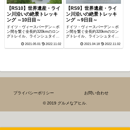
【RS10】世界遺産・ライ
【RS9】世界遺産・ライ
ン川沿いの絶景トレッキ
ン川沿いの絶景トレッキ
ング ～10日目～
ング ～9日目～
ドイツ・ヴィースバーデン～ボ
ドイツ・ヴィースバーデン～ボ
ン間を繋ぐ全長約320kmのロン
ン間を繋ぐ全長約320kmのロン
グトレイル、ラインシュタイク
グトレイル、ラインシュタイク
。トレイル10日目は、コブレン
。トレイル9日目は、ブラウバッ
2021.05.01
2022.11.02
2021.04.18
2022.11.02
ツの要塞から有名巡礼地シェー
ハから渓谷トレッキングを満喫
ンスタットを通って、神聖ロー
してラインシュタイクの中間都
マ皇帝直属の臣下ザイン伯爵の
市コブレンツまでの約22.5kmで
本拠地ザインまでの約24.5kmで
す。
す。
プライバシーポリシー
お問い合わせ
© 2019 グルメなアヒル.