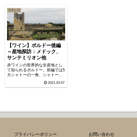
フランス
【ワイン】ボルドー後編
～産地探訪：メドック、
サンテミリオン他
赤ワインの世界的な生産地とし
て知られるボルドー。前編では5
大シャトーの一角、シャトー・
オー・ブリオン見学を取り上げ
2021.03.07
ましたが、後編では5大地区のう
ち、メドック地区（マルゴー、
ポーイヤック）と右岸地区（サ
ン・テミリオン）の有名産地を
中心にご紹介します。
プライバシーポリシー
お問い合わせ