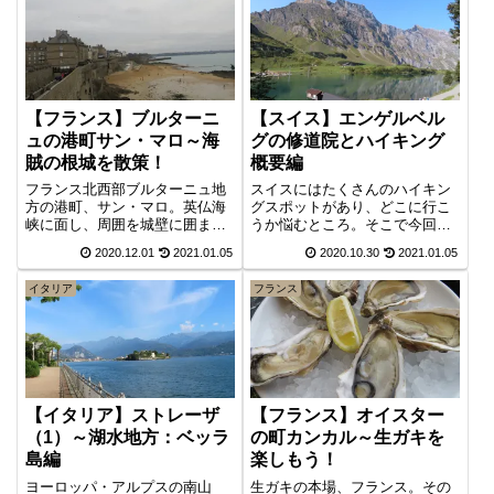
【フランス】ブルターニ
【スイス】エンゲルベル
ュの港町サン・マロ～海
グの修道院とハイキング
賊の根城を散策！
概要編
フランス北西部ブルターニュ地
スイスにはたくさんのハイキン
方の港町、サン・マロ。英仏海
グスポットがあり、どこに行こ
峡に面し、周囲を城壁に囲まれ
うか悩むところ。そこで今回は
たこの港町は、17世紀に地中
日本人にはあまり知られていな
2020.12.01
2021.01.05
2020.10.30
2021.01.05
海、南米、インド、中国までの
いですが、世界的には有名なエ
国際貿易を取り行うフランス最
ンゲルベルグです。エンゲルベ
イタリア
フランス
大の交易港へ発展。この牽引役
ルグの街と、その修道院とチー
が公認海賊とも呼ばれる私掠船
ズ作りや、湖と山並み・氷河の
（しりゃくせん）「コルセー
コントラストが美しい４つの湖
ル」。そんな歴史が色濃く残る
をめぐるハイキングコースの概
中世の港町を散策してきまし
要を紹介します。
た。
【イタリア】ストレーザ
【フランス】オイスター
（1）～湖水地方：ベッラ
の町カンカル～生ガキを
島編
楽しもう！
ヨーロッパ・アルプスの南山
生ガキの本場、フランス。その