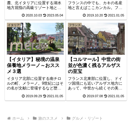
麓、北イタリアに位置する湖水
フランスの中でも、カキの名産
地方屈指の高級リゾート地とし
地と言えばここカンカル。フラ
て知られるストレーザ
ンスの太陽王ルイ・14世もその
2020.10.03
2023.05.04
2019.10.20
2021.01.05
（Stresa）。日本での知名度は
味に惹かれ、ヴェルサイユ宮殿
低いですが、ここには湖に浮か
にカンカル産の生ガキを取り寄
イタリア
フランス
ぶ小島に建設された豪華絢爛な
せ、食していた記録が残ってい
宮殿・庭園をはじめ魅力的な見
るほど。秋・冬シーズンには絶
所がありました。今回はベッラ
対味わいたい、そんな有名なカ
島編をお届けします。
ンカル産カキの魅力をご紹介し
ます。
【イタリア】秘境の温泉
【コルマール】中世の街
保養地メラーノ～おスス
並が色濃く残るアルザス
メ３選
の至宝
イタリア北部に位置する南チロ
フランス北東部に位置し、ドイ
ルの町、メラーノ。9世紀にはそ
ツ国境にも近いアルザス地方に
の名が文献に登場するなど歴史
あって、中世から続くその美し
は古く、19世紀にはオーストリ
い街並により世界中から多くの
2019.09.29
2021.01.05
2019.07.08
2021.01.05
ア・ハンガリー帝国の皇后エリ
観光客を魅きつけるコルマー
ザベートの療養滞在を契機に温
ル。ジブリ映画「ハウルの動く
泉保養地として急速に発展。現
城」のモデルとなったと言われ
在では、ヨーロッパ屈指のス
るこの町の魅力についてご紹介
パ・リゾートです。日本ではあ
します。
ホーム
旅のススメ
グルメ・リゾート
まり知られていない、絶対おス
スメな観光スポット３選をお届
けします。