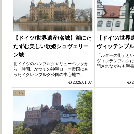
【ドイツ/世界遺産/名城】湖にた
【ドイツ/世界
たずむ美しい歌姫シュヴェリー
ヴィッテンブルクW
ン城
「ルターの街」と
ヴィッテンブルク
北ドイツのハンブルクやリューベックか
門されながらも聖
ら一時間。かつての神聖ローマ帝国にあ
て、宗教改革を行
ったメクレンブルク公国の中心地で、「7
成立させた立役者
つの湖の街」と称されるドイツの美しい
す。ユネスコ世界
2025.01.07
2
湖水地方の街シュヴェリーンの湖上に佇
す。
む名城が、シュヴェリーン城です。北の
ドイツ
ノイシュバンシュタイン城とも呼ばれ、
2024年世界遺産に登録されました。