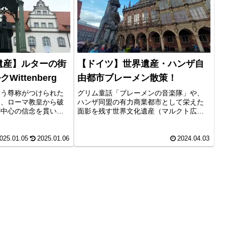
遺産】ルターの街
【ドイツ】世界遺産・ハンザ自
ittenberg
由都市ブレーメン散策！
いう尊称がつけられた
グリム童話「ブレーメンの音楽隊」や、
は、ローマ教皇から破
ハンザ同盟の有力商業都市として栄えた
書中心の信念を貫い
面影を残す世界文化遺産（マルクト広場
い、プロテスタントを
の市庁舎、ローラント像）で有名なドイ
ルターゆかりの地で
ツ北部の町ブレーメン（Bremen）。
遺産に登録されていま
025.01.05
2025.01.06
2024.04.03