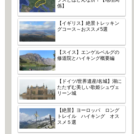
係】
【イギリス】絶景トレッキン
グコース～おススメ5選
【スイス】エンゲルベルグの
修道院とハイキング概要編
【ドイツ/世界遺産/名城】湖に
たたずむ美しい歌姫シュヴェ
リーン城
【絶景】ヨーロッパ ロング
トレイル ハイキング オス
スメ５選