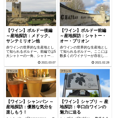
フランス
フランス
【ワイン】ボルドー後編
【ワイン】ボルドー前編
～産地探訪：メドック、
～産地探訪：シャトー・
サンテミリオン他
オー・ブリオン
赤ワインの世界的な生産地とし
赤ワインの世界的な生産地とし
て知られるボルドー。前編では5
て知られるボルドー。ここには
大シャトーの一角、シャトー・
数多くのワイナリーが存在しま
オー・ブリオン見学を取り上げ
すが、特に優れた土壌・気候条
2021.03.07
2021.02.28
ましたが、後編では5大地区のう
件等からボルドー・ワインの最
ち、メドック地区（マルゴー、
上位・第一級に格付けされるの
フランス
フランス
ポーイヤック）と右岸地区（サ
が5大シャトーと呼ばれる５つの
ン・テミリオン）の有名産地を
ワイナリーです。今回、その一
中心にご紹介します。
角であるシャトー・オー・ブリ
オンを見学できたので、関連情
報と共にお届けします。
【ワイン】シャンパン ～
【ワイン】シャブリ ～ 産
産地探訪：優雅な気分を
地探訪：辛口白ワインの
楽しもう！
魅力に迫る