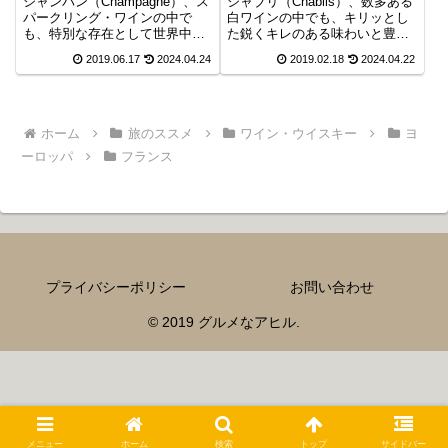
シャンパン（Champagne）、ス
シャブリ（Chablis）、数多ある
パークリング・ワインの中で
白ワインの中でも、キリッとし
も、特別な存在として世界中で
た鋭くキレのある味わいと豊富
愛されているワイン、今回はそ
なミネラル感を特徴に世界的な
2019.06.17
2024.04.24
2019.02.18
2024.04.22
の産地を訪ね、優雅な気分を存
人気を博すワイン、今回はその
分に味わうことが出来る、絶対
産地を訪ね、真の魅力に迫りた
オススメのワイナリーをご紹介
いと思います。
したいと思います。
ホーム
旅のススメ
ワイン・ウイスキー
ヨ
ーロッパ
フランス
プライバシーポリシー
お問い合わせ
© 2019 グルメなアヒル.
メニュー
ホーム
検索
トップ
サイドバー