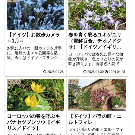
ドイツ
イギリス
【ドイツ】お散歩カメラ
春を青く彩るユキゲユリ
～1月～
（雪解百合、チオノドク
サ）【ドイツ／イギリ
お気に入りの一眼カメラを片手
ス】
に、近所の山々や公園等を散
ヨーロッパでは春先に様々な植
策。今回はドイツ・フランクフ
物が芽吹き、色とりどりの花が
ルトの1月編。雪化粧を纏ったタ
咲き誇ります。青紫色の花で
ウナス山地での霧氷花や、真っ
は、クロッカスが見頃を過ぎる
2026.01.26
2023.04.30
2024.04.28
先に春の訪れを告げるスノード
と、ユキゲユリ（和名、学名は
ロップ、キバナセツブンソウを
チオノドクサ）が主役となりま
撮影してきました。
イギリス
ドイツ
す。この種は早春から咲き始め
ますが、春も進み気候が良くな
る中で、一際鮮やかな群生が見
られるようになり、存在感を一
気に高めます。
ヨーロッパの春を呼ぶキ
【ドイツ】バラの町・エ
バナセツブンソウ【イギ
ルトフィレ
リス／ドイツ】
ライン川沿いの町・エルトフィ
レ。「バラの町」として有名