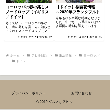
ヨーロッパの春の兆しス
【ドイツ】桜開花情報
ノードロップ【イギリス
～2020年フランクフルト
／ドイツ】
今年も桜が綺麗な時期となりま
した。中でも、八重桜がいよい
寒くて暗いヨーロッパの冬か
よ満開の時期を迎えています。
ら、春の兆しを真っ先に知らせ
引き籠りの日々が続き気分も塞
てくれるスノードロップ（マツ
ぎがちになりますが、メンタル
ユキソウ／待雪草、Snowdrop、
2021.02.28
2022.02.12
2020.04.10
2021.06.15
のリフレッシュも兼ねて、人の
Schneeglöckchen）。今年も見
少ない早朝散歩がおススメで
頃を迎えていますので、基本情
す。
報と各地の伝説をまとめてみま
した。ヨーロッパの町や公園の
春の風景は、このスノードロッ
ホーム
アヒル日記
生活情報
ヨーロッパ
プの白い可憐な花を皮切りに、
ドイツ
様々な花の風景が広がっていき
ますので、ぜひ追いかけてみて
は？
プライバシーポリシー
お問い合わせ
© 2019 グルメなアヒル.