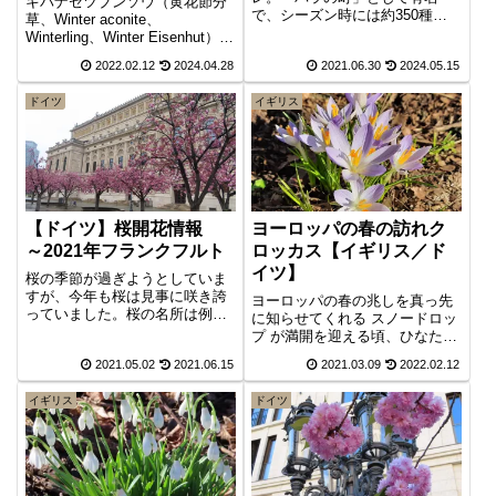
キバナセツブンソウ（黄花節分
で、シーズン時には約350種
草、Winter aconite、
類、2.2万本のバラが咲き誇り、
Winterling、Winter Eisenhut）。
6月第1週目の週末は「バラの
ヨーロッパでは春の訪れを逸早
2022.02.12
2024.04.28
2021.06.30
2024.05.15
日」として毎年盛大なイベント
く告げる花の一つとして知られ
も行われます。バラの名所であ
ています。日が短く寒さも厳し
る「マインツ選帝侯の城塞跡」
ドイツ
イギリス
い大寒の頃に黄色い鮮やかな蕾
を訪れてみると、そこには見事
をつけ、名の由来である節分や
なバラの壁がありました。
立春にかけて華やな黄色の花を
咲かせます。
【ドイツ】桜開花情報
ヨーロッパの春の訪れク
～2021年フランクフルト
ロッカス【イギリス／ド
イツ】
桜の季節が過ぎようとしていま
すが、今年も桜は見事に咲き誇
ヨーロッパの春の兆しを真っ先
っていました。桜の名所は例年
に知らせてくれる スノードロッ
大混雑しますので、今年は人気
プ が満開を迎える頃、ひなたで
の少ない早朝にひっそりと鑑賞
つぼみを膨らませるのがクロッ
2021.05.02
2021.06.15
2021.03.09
2022.02.12
してきました。来年こそは、満
カスです。イギリスや、ドイツ
開の桜を思う存分堪能したいで
などのヨーロッパの国々では、
すね。
イギリス
ドイツ
花壇に咲くクロッカスだけでな
く、芝生に群生するクロッカス
の花を様々な場所で見ることが
でき、暖かくなってきた春の光
の恵みを感じることができま
す。