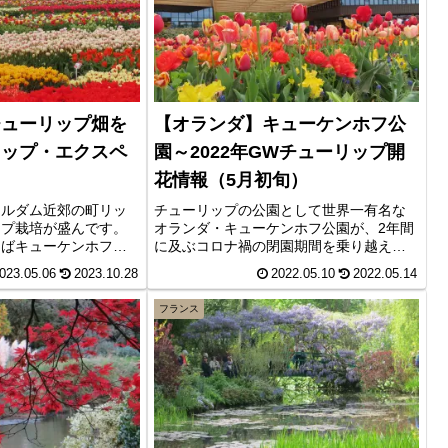
チューリップ畑を
【オランダ】キューケンホフ公
リップ・エクスペ
園～2022年GWチューリップ開
花情報（5月初旬）
テルダム近郊の町リッ
チューリップの公園として世界一有名な
ップ栽培が盛んです。
オランダ・キューケンホフ公園が、2年間
えばキューケンホフ公
に及ぶコロナ禍の閉園期間を乗り越えて
チューリップ・エクス
2022年に再開園しました。春先の8週間だ
023.05.06
2023.10.28
2022.05.10
2022.05.14
ステルダムでは「チュ
け開園する春の花の公園には、32ヘクタ
満喫出来ます。事前予
ール（東京ドーム約7個分！）の敷地内に
フランス
にはカフェがあり、お
約700万本が咲き誇ります。2022年5月初
のチューリップが貰え
旬の開花情報です。