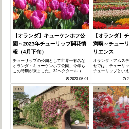
【オランダ】キューケンホフ公
【オランダ】
園～2023年チューリップ開花情
満喫～チュー
報（4月下旬）
リエンス
チューリップの公園として世界一有名な
オランダ・アムス
オランダ・キューケンホフ公園。今年も
セでは、チューリ
この時期が来ました。32ヘクタール（東
チューリップとい
京ドーム約7個分）の敷地内に約700万本
園が有名ですが、
2023.06.01
2
のチューリップが咲き誇る姿は圧巻で
ペリエンス・アム
す。今回はこれまで訪れたことがない、4
ーリップ農園」を
ドイツ
イギリス
月下旬（2023年）の開花情報です。
約は不要、施設内
土産として球根付
ます。