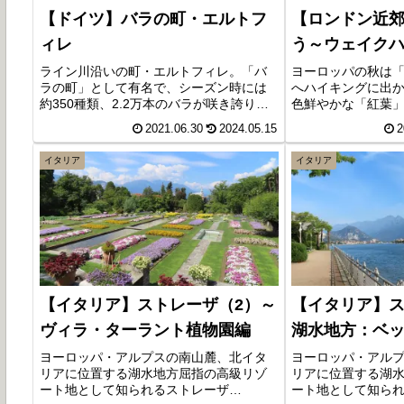
【ドイツ】バラの町・エルトフ
【ロンドン近
ィレ
う～ウェイク
ライン川沿いの町・エルトフィレ。「バ
ヨーロッパの秋は
ラの町」として有名で、シーズン時には
へハイキングに出
約350種類、2.2万本のバラが咲き誇り、6
色鮮やかな「紅葉
月第1週目の週末は「バラの日」として毎
ませんが、ここウ
2021.06.30
2024.05.15
2
年盛大なイベントも行われます。バラの
っ赤な「もみじ」
名所である「マインツ選帝侯の城塞跡」
ン近郊にあり、美
イタリア
イタリア
を訪れてみると、そこには見事なバラの
マナーハウスも見
壁がありました。
ポットで、英国の
た。
【イタリア】ストレーザ（2）～
【イタリア】ス
ヴィラ・ターラント植物園編
湖水地方：ベ
ヨーロッパ・アルプスの南山麓、北イタ
ヨーロッパ・アル
リアに位置する湖水地方屈指の高級リゾ
リアに位置する湖
ート地として知られるストレーザ
ート地として知ら