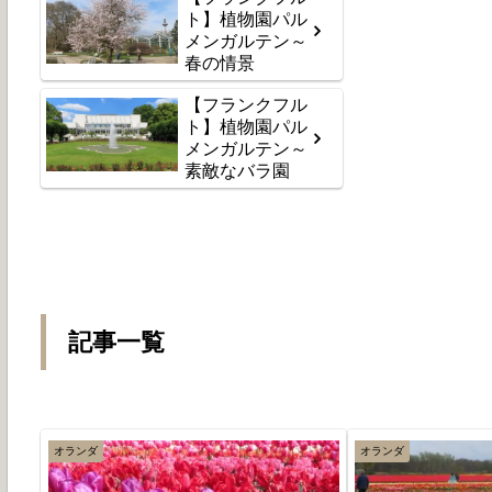
ト】植物園パル
メンガルテン～
春の情景
【フランクフル
ト】植物園パル
メンガルテン～
素敵なバラ園
記事一覧
オランダ
オランダ