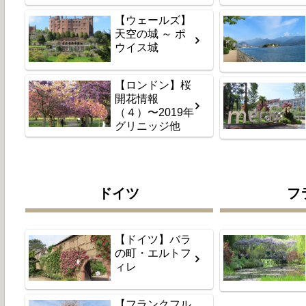
【ウェールズ】
天空の城 ～ ポ
ウイス城
【ロンドン】桜
開花情報
（４）〜2019年
グリニッジ他
ドイツ
フ
【ドイツ】バラ
の町・エルトフ
ィレ
【フランクフル