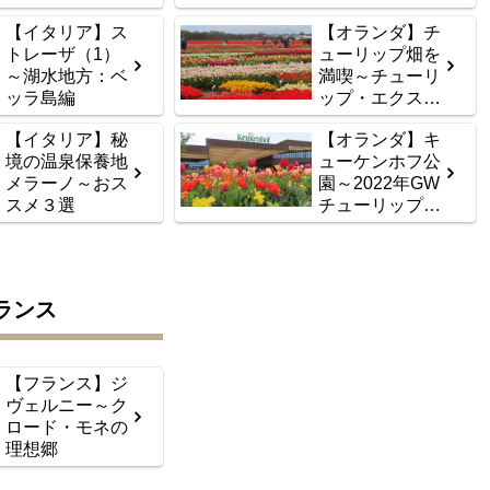
報（4月下旬）
【イタリア】ス
【オランダ】チ
トレーザ（1）
ューリップ畑を
～湖水地方：ベ
満喫～チューリ
ッラ島編
ップ・エクスペ
リエンス
【イタリア】秘
【オランダ】キ
境の温泉保養地
ューケンホフ公
メラーノ～おス
園～2022年GW
スメ３選
チューリップ開
花情報（5月初
旬）
ランス
【フランス】ジ
ヴェルニー～ク
ロード・モネの
理想郷