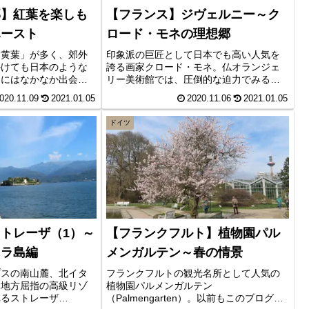
郊】紅葉を楽しも
【フランス】ジヴェルニー～ク
ハースト
ロード・モネの理想郷
「黄葉」が多く、郊外
印象派の巨匠として日本でも高い人気を
かけても日本のような
誇る画家クロード・モネ。仏オランジェ
」にはなかなか出会え
リー美術館では、圧倒的な迫力でみる者
ェイクハーストでは真
を魅了してやまない一連の代表作「睡
020.11.09
2021.01.05
2020.11.06
2021.01.05
が楽しめます。ロンド
蓮」が展示されていますが、今回はその
しい庭園のほか立派な
創作活動の舞台となったモネの邸宅へ行
ドイツ
学できます。穴場のス
きましたので、彼の描いた名作ととも
秋を満喫してきまし
に、その美しい庭園等をご紹介したいと
思います。
トレーザ（1）～
【フランクフルト】植物園パル
ッラ島編
メンガルテン～春の情景
プスの南山麓、北イタ
フランクフルトの観光名所として人気の
水地方屈指の高級リゾ
植物園パルメンガルテン
れるストレーザ
（Palmengarten）。以前もこのブログで