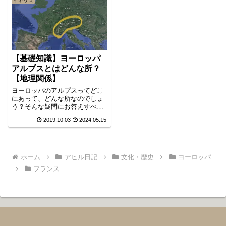
イギリス
【基礎知識】ヨーロッパ
アルプスとはどんな所？
【地理関係】
ヨーロッパのアルプスってどこ
にあって、どんな所なのでしょ
う？そんな疑問にお答えすべ
く、今回はアルプスの基本的な
2019.10.03
2024.05.15
地理関係をご紹介します。
ホーム
アヒル日記
文化・歴史
ヨーロッパ
フランス