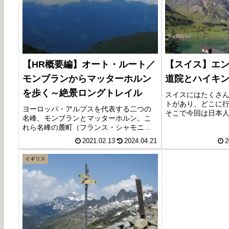
【HR概要編】オート・ルート／
【スイス】エ
モンブランからマッターホルン
道院とハイキ
を歩く～絶景ロングトレイル
スイスにはたくさ
トがあり、どこに
ヨーロッパ・アルプスを代表する二つの
そこで今回は日本
名峰、モンブランとマッターホルン。こ
いないですが、世
れら名峰の麓町（フランス・シャモニ
ルベルグです。エ
ー、スイス・ツェルマット）を繋ぐ約
その修道院とチー
2021.02.13
2024.04.21
2
180kmのロングトレイル、オート・ルー
み・氷河のコント
ト（Haute Route）は、ハイキングの盛ん
湖をめぐるハイキ
イギリス
なヨーロッパでも屈指の人気コース。コ
介します。
ース難度はやや高いですが、踏破時の充
実感は格別です！