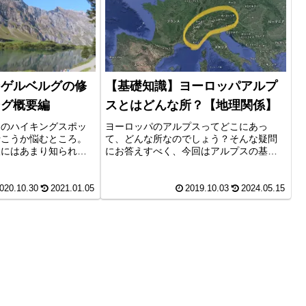
ンゲルベルグの修
【基礎知識】ヨーロッパアルプ
ング概要編
スとはどんな所？【地理関係】
んのハイキングスポッ
ヨーロッパのアルプスってどこにあっ
行こうか悩むところ。
て、どんな所なのでしょう？そんな疑問
人にはあまり知られて
にお答えすべく、今回はアルプスの基本
界的には有名なエンゲ
的な地理関係をご紹介します。
ンゲルベルグの街と、
ズ作りや、湖と山並
020.10.30
2021.01.05
2019.10.03
2024.05.15
ラストが美しい４つの
ングコースの概要を紹