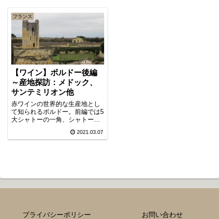
フランス
【ワイン】ボルドー後編
～産地探訪：メドック、
サンテミリオン他
赤ワインの世界的な生産地とし
て知られるボルドー。前編では5
大シャトーの一角、シャトー・
オー・ブリオン見学を取り上げ
2021.03.07
ましたが、後編では5大地区のう
ち、メドック地区（マルゴー、
ポーイヤック）と右岸地区（サ
ン・テミリオン）の有名産地を
中心にご紹介します。
プライバシーポリシー
お問い合わせ