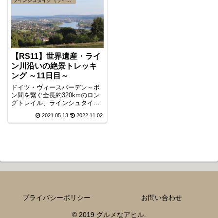
ラインシュタイク（ライン川高所道）
【RS11】世界遺産・ライ
ン川沿いの絶景トレッキ
ング ～11日目～
ドイツ・ヴィースバーデン～ボ
ン間を繋ぐ全長約320kmのロン
グトレイル、ラインシュタイク
。トレイル11日目は、ザイン最
2021.05.13
2022.11.02
寄りの鉄道駅エンゲルスからノ
イヴィード盆地内陸部を巡って
ライン川沿いの町ロイテスドル
フまでの約39kmです。この区間
は鉄道への接続が悪く長距離コ
ースとなりました。
プライバシーポリシー
お問い合わせ
© 2019 グルメなアヒル.