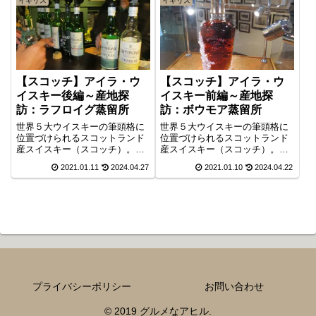
イギリス
イギリス
【スコッチ】アイラ・ウ
【スコッチ】アイラ・ウ
イスキー後編～産地探
イスキー前編～産地探
訪：ラフロイグ蒸留所
訪：ボウモア蒸留所
世界５大ウイスキーの筆頭格に
世界５大ウイスキーの筆頭格に
位置づけられるスコットランド
位置づけられるスコットランド
産スイスキー（スコッチ）。そ
産スイスキー（スコッチ）。そ
の中でもアイラ島で製造される
の中でもアイラ島で製造される
2021.01.11
2024.04.27
2021.01.10
2024.04.22
アイラ・ウイスキーは、ピート
アイラ・ウイスキーは、ピート
（泥炭）を用いて原料の麦芽を
（泥炭）を用いて原料の麦芽を
乾燥させることで、他に類を見
乾燥させることで、他に類を見
ないスモーキーな香り・味わい
ないスモーキーな香り・味わい
を持つと言われます。その秘密
を持つと言われます。その秘密
の一端に触れるべく、実際にア
の一端に触れるべく、実際にア
イラ島の蒸留所を訪れてみまし
イラ島の蒸留所を訪れてみまし
た（後編）。
た（前編）。
プライバシーポリシー
お問い合わせ
© 2019 グルメなアヒル.