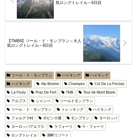
気ロングトレイル～6日目
【TMB8】ツール・ド・モンブラン～大人
気ロングトレイル～8日目
ツール・ド・モンブラン
ハイキング
ハイキング
ハイキング
Alp Bovine
Champex
Col De La Forclaz
La Fouly
Praz De Fort
TMB
Tour de Mont Blank
アルプス
シャンぺ
ツールドモンブラン
ツール・ド・モンブラン
トレッキング
ハイキング
フォルクラ峠
ボビン小屋
モンブラン
ヨーロッパ
ヨーロッパアルプス
ラフォーリ
ラ・フォーリ
ロングトレイル
湖畔リゾート