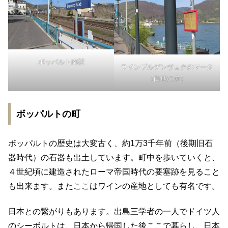
ボッパルト南駅
ラインブルゲンヴェクのマーク
（白地に赤）
ボッパルトの町
ボッパルトの歴史は大変古く、約1万3千年前（後期旧石
器時代）の石器も出土しています。町中を歩いていくと、
４世紀頃に建造されたローマ帝国時代の要塞跡を見ること
も出来ます。またここはワインの産地としても有名です。
日本との繋がりもあります。出島三学者の一人でドイツ人
のシーボルトは、日本から帰国した後ここで暮らし、日本