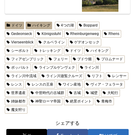
ドイツ
ハイキング
4つの湖
Boppard
Gedeonseck
Königsstuhl
Rheinburgenweg
Rhens
Vierseenblick
クルベライン
ゲデオンセック
シーボルト
トレッキング
ドイツ
ハイキング
フィアゼンブリック
フェリー
ブドウ畑
プロムナード
ボッパルト
ラインブルゲンヴェク
ライン川
ライン川中流域
ライン川遊覧クルーズ
リフト
レンサー
レンス
レンスの王座
ワイン産地
ヴィア・フェラータ
世界遺産
中世時代の古城群
古城
城壁
大蛇行
姉妹都市
神聖ローマ帝国
絶景ポイント
青梅市
魔女狩り
シェアする