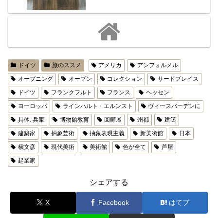
ドイツ
旅のススメ
アメリカ
アンフォルメル
オープニング
オープン
コレクション
サードプレイス
ドイツ
フランクフルト
フランス
ヘッセン
ヨーロッパ
ラインハルト・エルンスト
ヴィースバーデンに
具体. 兵庫
博物館教育
回顧展
州都
建築
建築家
抽象芸術
抽象表現主義
新美術館
日本
槇文彦
現代美術
美術館
色が全て
芦屋
起業家
シェアする
X
Facebook
はてブ