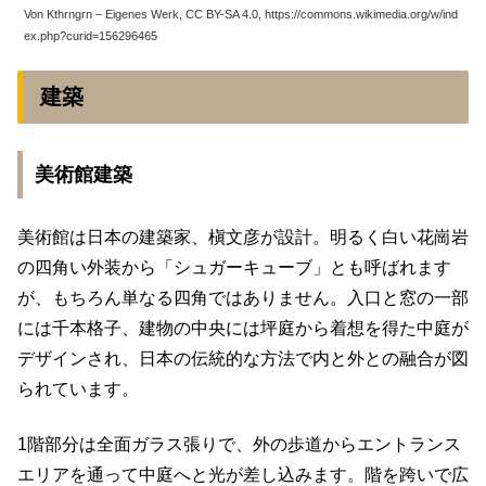
Von Kthrngrn – Eigenes Werk, CC BY-SA 4.0, https://commons.wikimedia.org/w/ind
ex.php?curid=156296465
建築
美術館建築
美術館は日本の建築家、槇文彦が設計。明るく白い花崗岩
の四角い外装から「シュガーキューブ」とも呼ばれます
が、もちろん単なる四角ではありません。入口と窓の一部
には千本格子、建物の中央には坪庭から着想を得た中庭が
デザインされ、日本の伝統的な方法で内と外との融合が図
られています。
1階部分は全面ガラス張りで、外の歩道からエントランス
エリアを通って中庭へと光が差し込みます。階を跨いで広