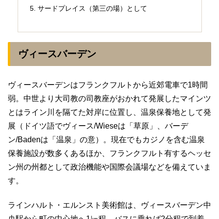
サードプレイス（第三の場）として
ヴィースバーデン
ヴィースバーデンはフランクフルトから近郊電車で1時間
弱。中世より大司教の司教座がおかれて発展したマインツ
とはライン川を隔てた対岸に位置し、温泉保養地として発
展（ドイツ語でヴィース/Wieseは「草原」、バーデ
ン/Badenは「温泉」の意）。現在でもカジノを含む温泉
保養施設が数多くあるほか、フランクフルト有するヘッセ
ン州の州都として政治機能や国際会議場などを備えていま
す。
ラインハルト・エルンスト美術館は、ヴィースバーデン中
央駅から町の中心地へ1㎞程、バスに乗れば2分程で到着