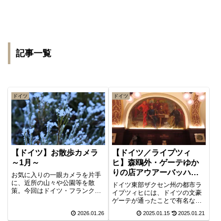
記事一覧
ドイツ
ドイツ
【ドイツ】お散歩カメラ
【ドイツ／ライプツィ
～1月～
ヒ】森鴎外・ゲーテゆか
りの店アウアーバッハ
お気に入りの一眼カメラを片手
ス・ケラー
に、近所の山々や公園等を散
ドイツ東部ザクセン州の都市ラ
策。今回はドイツ・フランクフ
イプツィヒには、ドイツの文豪
ルトの1月編。雪化粧を纏ったタ
ゲーテが通ったことで有名なア
ウナス山地での霧氷花や、真っ
ウアーバッハス・ケラーという
2026.01.26
2025.01.15
2025.01.21
先に春の訪れを告げるスノード
老舗のワイン酒場兼レストラン