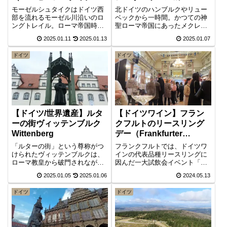
概要編
モーゼルシュタイクはドイツ西
北ドイツのハンブルクやリュー
部を流れるモーゼル川沿いのロ
ベックから一時間。かつての神
ングトレイル。ローマ帝国時代
聖ローマ帝国にあったメクレン
から続くワイン造りで栄えた町
ブルク公国の中心地で、「7つの
2025.01.11
2025.01.13
2025.01.07
や、水運で発展し中世の町並み
湖の街」と称されるドイツの美
が色濃く残る河畔の町などは歩
しい湖水地方の街シュヴェリー
ドイツ
ドイツ
いて訪ねるのに最適な場所。ハ
ンの湖上に佇む名城が、シュヴ
イキング専門誌で幾度となく
ェリーン城です。北のノイシュ
「最も美しいロングトレイル」
バンシュタイン城とも呼ばれ、
の年間ランキング上位に入るな
2024年世界遺産に登録されまし
ど、楽しみ満載の充実コース。
た。
【ドイツ/世界遺産】ルタ
【ドイツワイン】フラン
ーの街ヴィッテンブルク
クフルトのリースリング
Wittenberg
デー（Frankfurter
Riesling Tag）
「ルターの街」という尊称がつ
フランクフルトでは、ドイツワ
けられたヴィッテンブルクは、
インの代表品種リースリングに
ローマ教皇から破門されながら
因んだ一大試飲会イベント「リ
も聖書中心の信念を貫いて、宗
ースリングデー」が毎年開催さ
2025.01.05
2025.01.06
2024.05.13
教改革を行い、プロテスタント
れます。会場は市内の植物園、
を成立させた立役者ルターゆか
パルメンガルテン。近郊のワイ
ドイツ
ドイツ
りの地です。ユネスコ世界遺産
ナリー約40社が出店、リースリ
に登録されています。
ング・ワインを中心に白・赤・
ゼクト（スパークリング）など
合計200銘柄超のワインを試飲