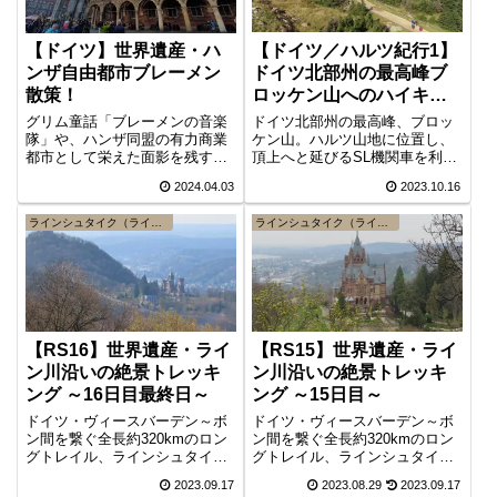
出来ます（その場で購入も可
能）。生産者と直接対話しなが
ら、夫々の代表銘柄を幅広く試
【ドイツ／ハルツ紀行1】
【ドイツ】世界遺産・ハ
飲できるフランクフルトならで
はのとても貴重な機会です。
ドイツ北部州の最高峰ブ
ンザ自由都市ブレーメン
ロッケン山へのハイキン
散策！
グ概要編
ドイツ北部州の最高峰、ブロッ
グリム童話「ブレーメンの音楽
ケン山。ハルツ山地に位置し、
隊」や、ハンザ同盟の有力商業
頂上へと延びるSL機関車を利用
都市として栄えた面影を残す世
した登頂が観光客には人気です
界文化遺産（マルクト広場の市
2024.04.03
2023.10.16
が、トレッキング好きのドイツ
庁舎、ローラント像）で有名な
人には日帰りハイキングコース
ドイツ北部の町ブレーメン
ラインシュタイク（ライン川高所道）
ラインシュタイク（ライン川高所道）
として大人気。国立公園に指
（Bremen）。
定・整備されたハルツ山地は、
ハイキングコースや環境施設な
どが充実。今回はブロッケン山
へのハイキング概要編。
【RS16】世界遺産・ライ
【RS15】世界遺産・ライ
ン川沿いの絶景トレッキ
ン川沿いの絶景トレッキ
ング ～16日目最終日～
ング ～15日目～
ドイツ・ヴィースバーデン～ボ
ドイツ・ヴィースバーデン～ボ
ン間を繋ぐ全長約320kmのロン
ン間を繋ぐ全長約320kmのロン
グトレイル、ラインシュタイク
グトレイル、ラインシュタイク
。最終日となるトレイル16日目
。トレイル15日目は、バートホ
2023.09.17
2023.08.29
2023.09.17
は、ケーニッヒスヴィンターか
ンネフからケーニッヒスヴィン