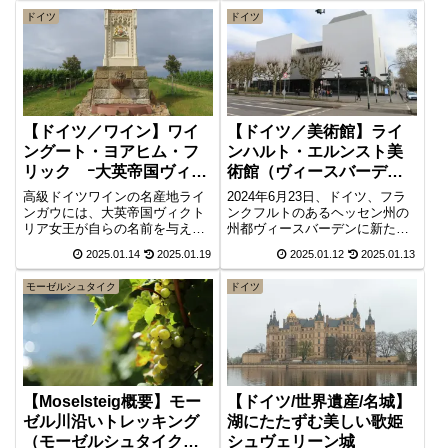
ロップ、キバナセツブンソウを
があり、そこは森鴎外にも所縁
撮影してきました。
ドイツ
ドイツ
の深い所でした。2025年、創業
500年を迎えます。
【ドイツ／ワイン】ワイ
【ドイツ／美術館】ライ
ングート・ヨアヒム・フ
ンハルト・エルンスト美
リック ｰ大英帝国ヴィク
術館（ヴィースバーデン
トリア女王のワイン
現代抽象美術館）
高級ドイツワインの名産地ライ
2024年6月23日、ドイツ、フラ
ンガウには、大英帝国ヴィクト
ンクフルトのあるヘッセン州の
リア女王が自らの名前を与えた
州都ヴィースバーデンに新たな
銘醸畑があります。その畑で収
美術館がオープン。起業家ライ
2025.01.14
2025.01.19
2025.01.12
2025.01.13
穫されたブドウで醸造されたワ
ンハルト・エルンストが収集し
インは現在でも英国王室御用
た1945年以降の現代美術作品、
モーゼルシュタイク
ドイツ
達、作り手は「ワイングート・
特に抽象芸術作品が、日本を代
ヨアヒム・フリック」。偉大な
表する建築家槇文彦氏設計の美
ワインを生み出す銘醸畑とワイ
術館に収蔵。エルンスト・コレ
ナリーを訪れました。
クションの「色が全て」展と特
別展「槇文彦氏回顧展」。
【Moselsteig概要】モー
【ドイツ/世界遺産/名城】
ゼル川沿いトレッキング
湖にたたずむ美しい歌姫
（モーゼルシュタイク）
シュヴェリーン城