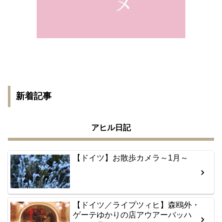
新着記事
アヒル日記
【ドイツ】お散歩カメラ～1月～
【ドイツ／ライプツィヒ】森鴎外・
ゲーテゆかりの店アウアーバッハ