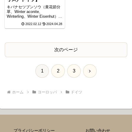
キバナセツブンソウ（黄花節分
草、Winter aconite、
Winterling、Winter Eisenhut）。
ヨーロッパでは春の訪れを逸早
2022.02.12
2024.04.28
く告げる花の一つとして知られ
ています。日が短く寒さも厳し
い大寒の頃に黄色い鮮やかな蕾
をつけ、名の由来である節分や
立春にかけて華やな黄色の花を
咲かせます。
次のページ
次
1
2
3
へ
ホーム
ヨーロッパ
ドイツ
プライバシーポリシー
お問い合わせ