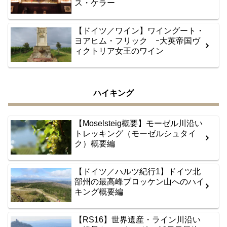
ス・ケラー
【ドイツ／ワイン】ワイングート・
ヨアヒム・フリック ｰ大英帝国ヴ
ィクトリア女王のワイン
ハイキング
【Moselsteig概要】モーゼル川沿い
トレッキング（モーゼルシュタイ
ク）概要編
【ドイツ／ハルツ紀行1】ドイツ北
部州の最高峰ブロッケン山へのハイ
キング概要編
【RS16】世界遺産・ライン川沿い