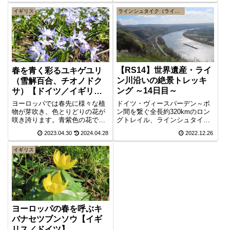
らボンまでの約22kmコースタイ
ターまでの約14kmでコースタイ
イギリス
ラインシュタイク（ライン川高所道）
ム7時間です。ラインシュタイク
ムは4時間。ニーベルンゲンの歌
完結編。
に登場するジークフリート所縁
の場所も訪れます。
【RS14】世界遺産・ライ
春を青く彩るユキゲユリ
ン川沿いの絶景トレッキ
（雪解百合、チオノドク
ング ～14日目～
サ）【ドイツ／イギリ
ス】
ドイツ・ヴィースバーデン～ボ
ヨーロッパでは春先に様々な植
ン間を繋ぐ全長約320kmのロン
物が芽吹き、色とりどりの花が
グトレイル、ラインシュタイク
咲き誇ります。青紫色の花で
。トレイル14日目は、リンツか
は、クロッカスが見頃を過ぎる
2023.04.30
2024.04.28
2022.12.26
らバートホンネフまでの約
と、ユキゲユリ（和名、学名は
17,9km、コースタイム6時間で
チオノドクサ）が主役となりま
イギリス
す。ここからはラインシュタイ
す。この種は早春から咲き始め
クの最終ステージ（全7ステー
ますが、春も進み気候が良くな
ジ）、ジーベン山地（ジーベン
る中で、一際鮮やかな群生が見
ゲベルゲ）に入ります。
られるようになり、存在感を一
気に高めます。
ヨーロッパの春を呼ぶキ
バナセツブンソウ【イギ
リス／ドイツ】