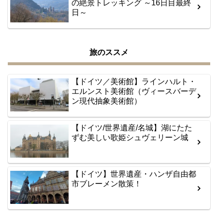
の絶景トレッキング ～16日目最終
日～
旅のススメ
【ドイツ／美術館】ラインハルト・
エルンスト美術館（ヴィースバーデ
ン現代抽象美術館）
【ドイツ/世界遺産/名城】湖にたた
ずむ美しい歌姫シュヴェリーン城
【ドイツ】世界遺産・ハンザ自由都
市ブレーメン散策！